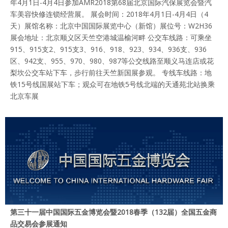
年4月1日-4月4日参加AMR2018第68届北京国际汽保展览会暨汽
车美容快修连锁经营展。 展会时间：2018年4月1日-4月4日（4
天）展馆名称：北京中国国际展览中心（新馆）展位号：W2H36
展会地址：北京顺义区天竺空港城温榆河畔 公交车线路：可乘坐
915、915支2、915支3、916、918、923、934、936支、936
区、942支、955、970、980、987等公交线路至顺义马连店或花
梨坎公交车站下车，步行前往天竺新国展参观。 专线车线路：地
铁15号线国展站下车；观众可在地铁5号线北端的天通苑北站换乘
北京车展
第三十一届中国国际五金博览会暨2018春季（132届）全国五金商
品交易会参展通知