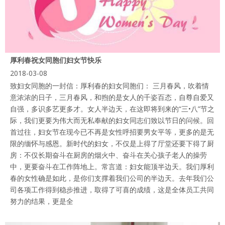
厚利春祝女同胞们妇女节快乐
2018-03-08
致妇女同胞的一封信：厚利春的妇女同胞们： 三月春风，吹着情
意浓浓的日子，三月春风，和煦的是女人的千姿百态，自尊自爱又
自强，多识多艺更多才。女人半边天，在这即将到来的“三•八”节之
际，我们更要为伟大而无私奉献的妇女同志们致以节日的问候。回
首过往，妇女节在现今已不再是女性呼招要男女平等，更多的是无
限的缅怀与感恩。新时代的妇女，不仅是上得了厅堂还要下得了厨
房：不仅长期奋斗在厨房的烟火中、奋斗在关心孩子老人的操劳
中，更要奋斗在工作阵地上。常言道：妇女能顶半边天。我们厚利
春的女性确是如此，是你们支撑着我们公司的半边天。去年我们公
司各项工作得到稳步推进，取得了可喜的成绩，这是全体员工共同
努力的结果，更是全