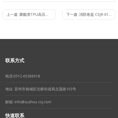
上一篇 :
聚酯类TPU高压软管系列红蓝棕黑
下一篇 :
消防卷盘 CSJR-01-A/B
联系方式
电话:0512-65366918
地址: 苏州市相城区北桥街道凤北荡路103号
邮箱:
info@suzhou-csj.com
快速联系